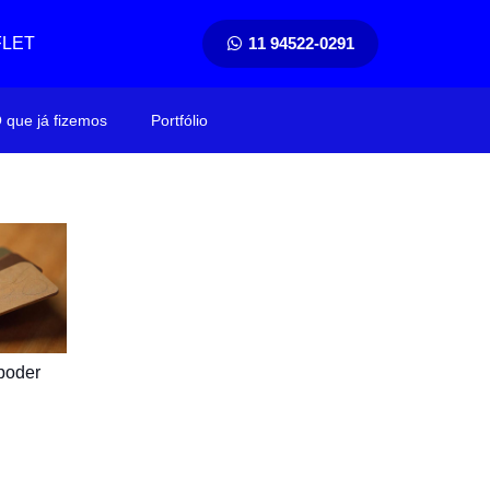
FLET
11 94522-0291
 que já fizemos
Portfólio
poder