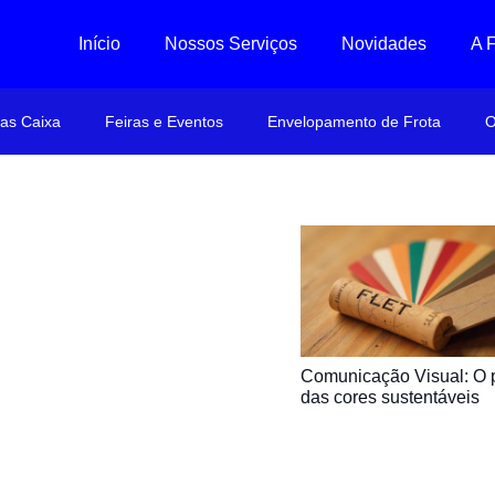
Início
Nossos Serviços
Novidades
A 
ras Caixa
Feiras e Eventos
Envelopamento de Frota
O
Comunicação Visual: O 
das cores sustentáveis