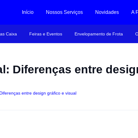
Início
Nossos Serviços
Novidades
A 
ras Caixa
Feiras e Eventos
Envelopamento de Frota
O
 Diferenças entre design
iferenças entre design gráfico e visual