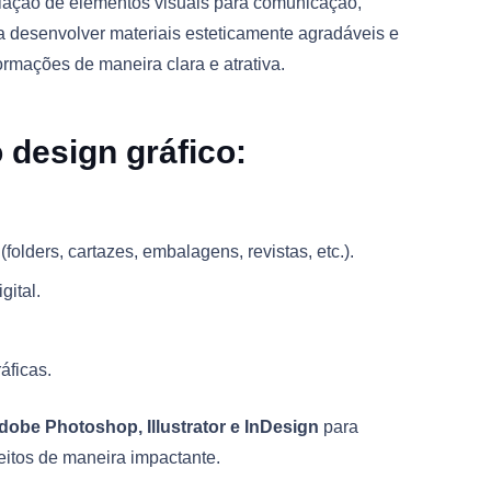
riação de elementos visuais para comunicação,
a desenvolver materiais esteticamente agradáveis e
formações de maneira clara e atrativa.
 design gráfico:
(folders, cartazes, embalagens, revistas, etc.).
gital.
áficas.
dobe Photoshop, Illustrator e InDesign
para
itos de maneira impactante.