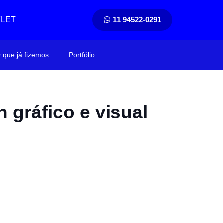
FLET
11 94522-0291
 que já fizemos
Portfólio
 gráfico e visual