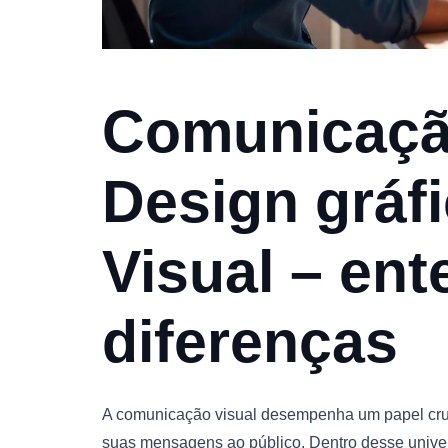
Comunicação
Design gráfi
Visual – ent
diferenças
A comunicação visual desempenha um papel cru
suas mensagens ao público. Dentro desse univer