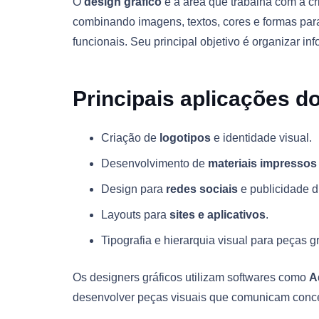
O
design gráfico
é a área que trabalha com a c
combinando imagens, textos, cores e formas par
funcionais. Seu principal objetivo é organizar in
Principais aplicações do
Criação de
logotipos
e identidade visual.
Desenvolvimento de
materiais impressos
Design para
redes sociais
e publicidade di
Layouts para
sites e aplicativos
.
Tipografia e hierarquia visual para peças gr
Os designers gráficos utilizam softwares como
A
desenvolver peças visuais que comunicam conce