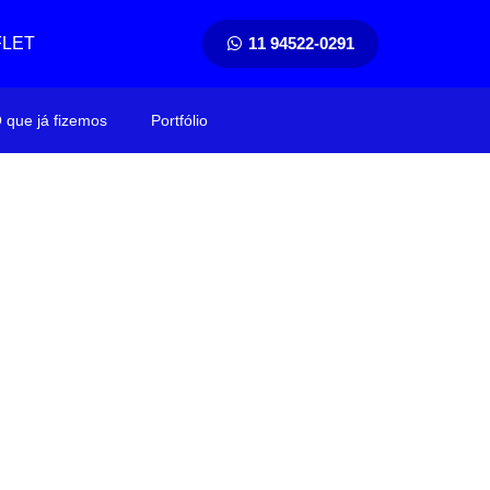
FLET
11 94522-0291
 que já fizemos
Portfólio