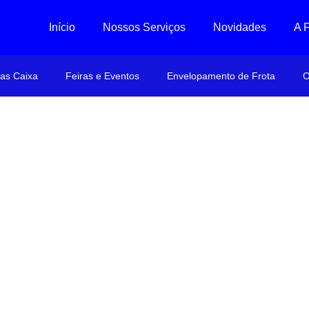
Início
Nossos Serviços
Novidades
A 
ras Caixa
Feiras e Eventos
Envelopamento de Frota
O