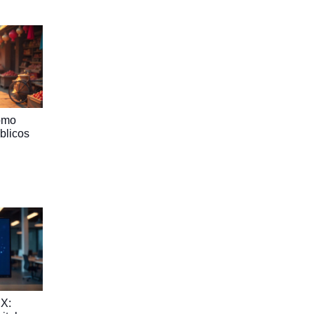
omo
blicos
X: