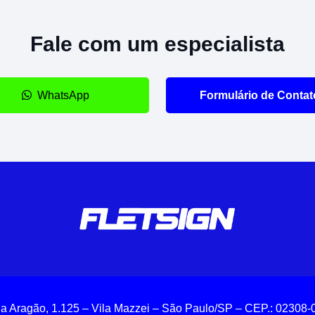
Fale com um especialista
WhatsApp
Formulário de Contat
a Aragão, 1.125 – Vila Mazzei – São Paulo/SP – CEP.: 02308-