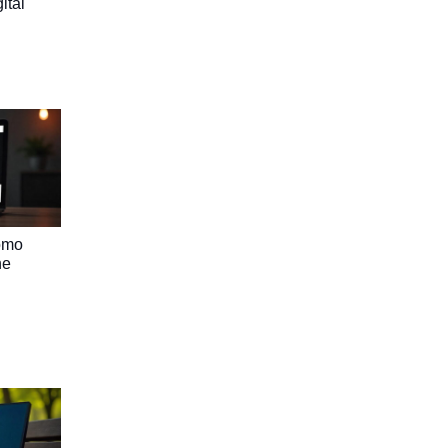
ital
omo
ne