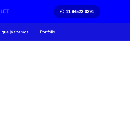
FLET
11 94522-0291
 que já fizemos
Portfólio