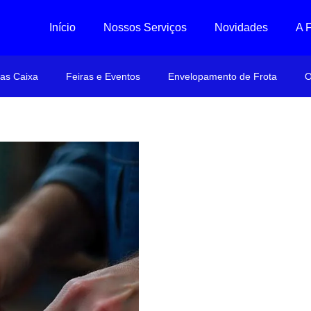
Início
Nossos Serviços
Novidades
A 
ras Caixa
Feiras e Eventos
Envelopamento de Frota
O