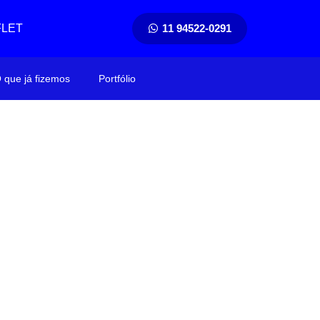
FLET
11 94522-0291
 que já fizemos
Portfólio