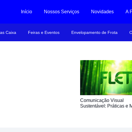
Início
Nossos Serviços
Novidades
A 
ras Caixa
Feiras e Eventos
Envelopamento de Frota
O
Comunicação Visual
Sustentável: Práticas e M