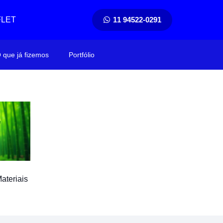
FLET
11 94522-0291
 que já fizemos
Portfólio
ateriais