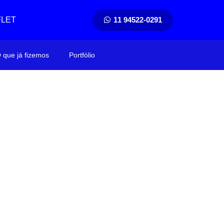
FLET
11 94522-0291
 que já fizemos
Portfólio