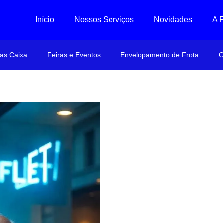
Início
Nossos Serviços
Novidades
A 
ras Caixa
Feiras e Eventos
Envelopamento de Frota
O